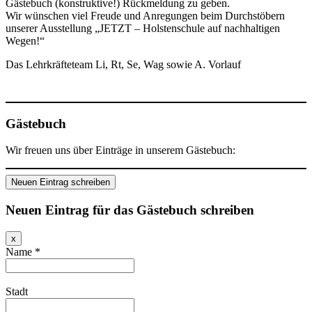
Gästebuch (konstruktive!) Rückmeldung zu geben.
Wir wünschen viel Freude und Anregungen beim Durchstöbern
unserer Ausstellung „JETZT – Holstenschule auf nachhaltigen
Wegen!“
Das Lehrkräfteteam Li, Rt, Se, Wag sowie A. Vorlauf
Gästebuch
Wir freuen uns über Einträge in unserem Gästebuch:
Neuen Eintrag für das Gästebuch schreiben
Dieses
x
Formular
Name
*
ausblenden
Stadt