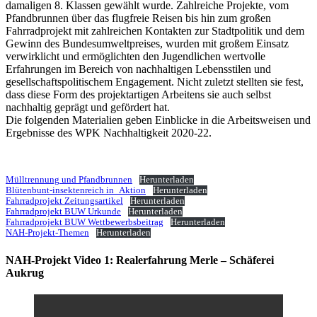
damaligen 8. Klassen gewählt wurde. Zahlreiche Projekte, vom
Pfandbrunnen über das flugfreie Reisen bis hin zum großen
Fahrradprojekt mit zahlreichen Kontakten zur Stadtpolitik und dem
Gewinn des Bundesumweltpreises, wurden mit großem Einsatz
verwirklicht und ermöglichten den Jugendlichen wertvolle
Erfahrungen im Bereich von nachhaltigen Lebensstilen und
gesellschaftspolitischem Engagement. Nicht zuletzt stellten sie fest,
dass diese Form des projektartigen Arbeitens sie auch selbst
nachhaltig geprägt und gefördert hat.
Die folgenden Materialien geben Einblicke in die Arbeitsweisen und
Ergebnisse des WPK Nachhaltigkeit 2020-22.
Mülltrennung und Pfandbrunnen
Herunterladen
Blütenbunt-insektenreich in_Aktion
Herunterladen
Fahrradprojekt Zeitungsartikel
Herunterladen
Fahrradprojekt BUW Urkunde
Herunterladen
Fahrradprojekt BUW Wettbewerbsbeitrag
Herunterladen
NAH-Projekt-Themen
Herunterladen
NAH-Projekt Video 1: Realerfahrung Merle – Schäferei
Aukrug