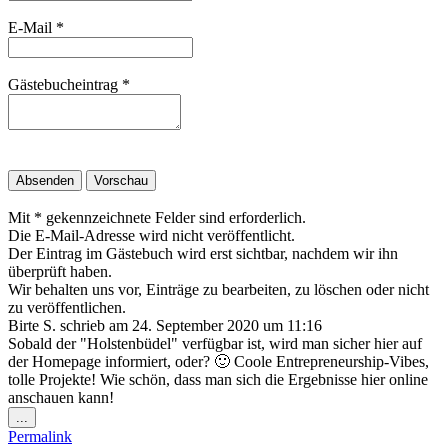
E-Mail
*
Gästebucheintrag
*
Mit * gekennzeichnete Felder sind erforderlich.
Die E-Mail-Adresse wird nicht veröffentlicht.
Der Eintrag im Gästebuch wird erst sichtbar, nachdem wir ihn
überprüft haben.
Wir behalten uns vor, Einträge zu bearbeiten, zu löschen oder nicht
zu veröffentlichen.
Birte S.
schrieb am
24. September 2020
um
11:16
Sobald der "Holstenbüdel" verfügbar ist, wird man sicher hier auf
der Homepage informiert, oder? 🙂 Coole Entrepreneurship-Vibes,
tolle Projekte! Wie schön, dass man sich die Ergebnisse hier online
anschauen kann!
Diese
...
Metabox
Permalink
ein-/ausblenden.