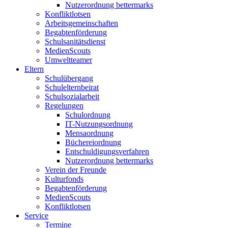
Nutzerordnung bettermarks
Konfliktlotsen
Arbeitsgemeinschaften
Begabtenförderung
Schulsanitätsdienst
MedienScouts
Umweltteamer
Eltern
Schulübergang
Schulelternbeirat
Schulsozialarbeit
Regelungen
Schulordnung
IT-Nutzungsordnung
Mensaordnung
Büchereiordnung
Entschuldigungsverfahren
Nutzerordnung bettermarks
Verein der Freunde
Kulturfonds
Begabtenförderung
MedienScouts
Konfliktlotsen
Service
Termine