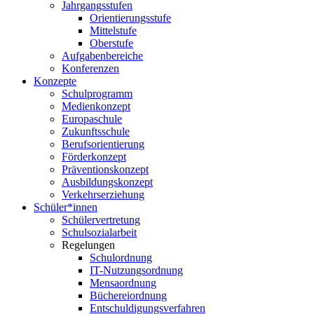
Jahrgangsstufen
Orientierungsstufe
Mittelstufe
Oberstufe
Aufgabenbereiche
Konferenzen
Konzepte
Schulprogramm
Medienkonzept
Europaschule
Zukunftsschule
Berufsorientierung
Förderkonzept
Präventionskonzept
Ausbildungskonzept
Verkehrserziehung
Schüler*innen
Schülervertretung
Schulsozialarbeit
Regelungen
Schulordnung
IT-Nutzungsordnung
Mensaordnung
Büchereiordnung
Entschuldigungsverfahren