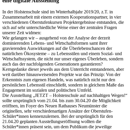
eine digitale Ausstellung
In der Holstenschule sind im Winterhalbjahr 2019/20, z.T. in
Zusammenarbeit mit einem externen Kooperationspartner, in vier
verschiedenen Oberstufenkursen Projektergebnisse entstanden, die
sich auf sehr unterschiedliche Weise einer der zentralen Fragen
unserer Zeit widmen:
Wie gelangen wir – ausgehend von der Analyse der derzeit
dominierenden Lebens- und Wirtschaftsformen samt ihrer
gravierenden Auswirkungen auf die Überlebenschancen der
natürlichen Ökosysteme – zu Lebensstilen und einem Sozial- und
Wirtschaftssystem, die nicht nur unser eigenes Überleben, sondern
auch das der nachfolgenden Generationen garantieren?
Kerngedanke dieser jeweils aus dem Unterricht entstandenen, aber
weit darüber hinausweisenden Projekte war das Prinzip: Von der
Erkenntnis zum eigenen Handeln, was natürlich nicht nur den
persönlichen Lebensstil einschließt, sondern in gleichem Maße das
Engagement im sozialen und politischen Umfeld.
Die Ausstellung „JETZT – Holstenschule auf nachhaltigen Wegen!“
sollte ursprünglich vom 21.04. bis zum 30.04.20 die Möglichkeit
eröffnen, im Foyer des Neuen Rathauses Neumünster die
originellen, sehr verschiedenartigen Ansätze der Oberstufen-
Schüler*innen kennenzulernen. Bei der ursprünglich für den
21.04.20 geplanten Ausstellungseröffnung wollten die
Schüler*innen präsent sein, um dem Publikum die jeweilige