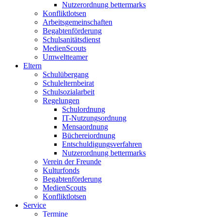
Nutzerordnung bettermarks
Konfliktlotsen
Arbeitsgemeinschaften
Begabtenförderung
Schulsanitätsdienst
MedienScouts
Umweltteamer
Eltern
Schulübergang
Schulelternbeirat
Schulsozialarbeit
Regelungen
Schulordnung
IT-Nutzungsordnung
Mensaordnung
Büchereiordnung
Entschuldigungsverfahren
Nutzerordnung bettermarks
Verein der Freunde
Kulturfonds
Begabtenförderung
MedienScouts
Konfliktlotsen
Service
Termine