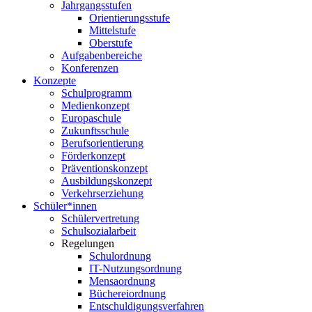
Jahrgangsstufen
Orientierungsstufe
Mittelstufe
Oberstufe
Aufgabenbereiche
Konferenzen
Konzepte
Schulprogramm
Medienkonzept
Europaschule
Zukunftsschule
Berufsorientierung
Förderkonzept
Präventionskonzept
Ausbildungskonzept
Verkehrserziehung
Schüler*innen
Schülervertretung
Schulsozialarbeit
Regelungen
Schulordnung
IT-Nutzungsordnung
Mensaordnung
Büchereiordnung
Entschuldigungsverfahren