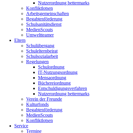
Nutzerordnung bettermarks
Konfliktlotsen
Arbeitsgemeinschaften
Begabtenförderung
Schulsanitätsdienst
MedienScouts
Umweltteamer
Eltern
Schulübergang
Schulelternbeirat
Schulsozialarbeit
Regelungen
Schulordnung
IT-Nutzungsordnung
Mensaordnung
Büchereiordnung
Entschuldigungsverfahren
Nutzerordnung bettermarks
Verein der Freunde
Kulturfonds
Begabtenförderung
MedienScouts
Konfliktlotsen
Service
Termine