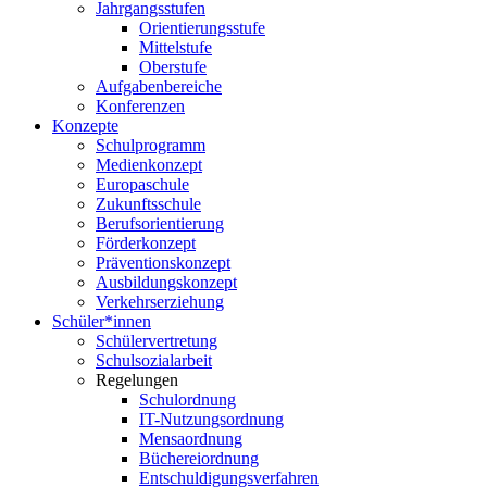
Jahrgangsstufen
Orientierungsstufe
Mittelstufe
Oberstufe
Aufgabenbereiche
Konferenzen
Konzepte
Schulprogramm
Medienkonzept
Europaschule
Zukunftsschule
Berufsorientierung
Förderkonzept
Präventionskonzept
Ausbildungskonzept
Verkehrserziehung
Schüler*innen
Schülervertretung
Schulsozialarbeit
Regelungen
Schulordnung
IT-Nutzungsordnung
Mensaordnung
Büchereiordnung
Entschuldigungsverfahren