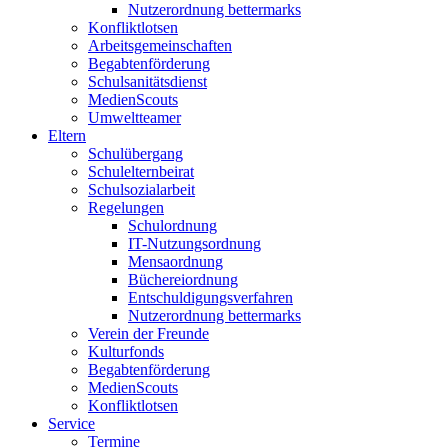
Nutzerordnung bettermarks
Konfliktlotsen
Arbeitsgemeinschaften
Begabtenförderung
Schulsanitätsdienst
MedienScouts
Umweltteamer
Eltern
Schulübergang
Schulelternbeirat
Schulsozialarbeit
Regelungen
Schulordnung
IT-Nutzungsordnung
Mensaordnung
Büchereiordnung
Entschuldigungsverfahren
Nutzerordnung bettermarks
Verein der Freunde
Kulturfonds
Begabtenförderung
MedienScouts
Konfliktlotsen
Service
Termine