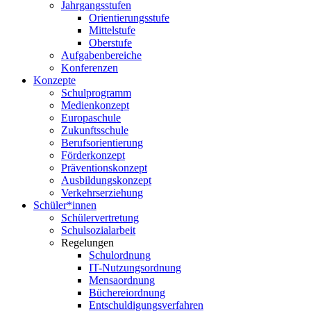
Jahrgangsstufen
Orientierungsstufe
Mittelstufe
Oberstufe
Aufgabenbereiche
Konferenzen
Konzepte
Schulprogramm
Medienkonzept
Europaschule
Zukunftsschule
Berufsorientierung
Förderkonzept
Präventionskonzept
Ausbildungskonzept
Verkehrserziehung
Schüler*innen
Schülervertretung
Schulsozialarbeit
Regelungen
Schulordnung
IT-Nutzungsordnung
Mensaordnung
Büchereiordnung
Entschuldigungsverfahren